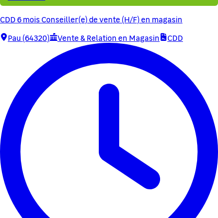
CDD 6 mois Conseiller(e) de vente (H/F) en magasin
Pau (64320)
Vente & Relation en Magasin
CDD