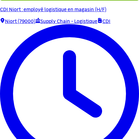
CDI Niort : employé logistique en magasin (H/F)
Niort (79000)
Supply Chain - Logistique
CDI