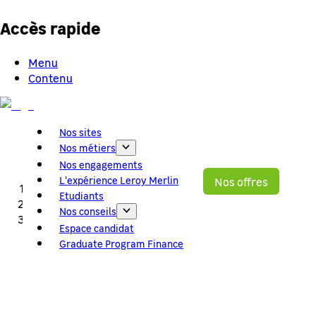
Accès rapide
Menu
Contenu
Nos sites
Nos métiers
Nos engagements
L'expérience Leroy Merlin
Nos offres
Accueil
Etudiants
Nos offres
Nos conseils
Hôte service client magasin (H/F)
Espace candidat
Graduate Program Finance