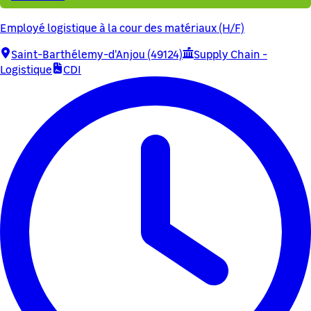
Employé logistique à la cour des matériaux (H/F)
Saint-Barthélemy-d'Anjou (49124)
Supply Chain -
Logistique
CDI