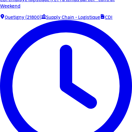
Weekend
Quetigny (21800)
Supply Chain - Logistique
CDI