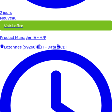
2 jours
Nouveau
Voir l'offre
Product Manager IA - H/F
Lezennes (59260)
IT - Data
CDI