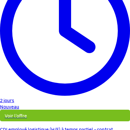
2 jours
Nouveau
Voir l'offre
CDI employé logistique (H/F) à temps partiel - contrat