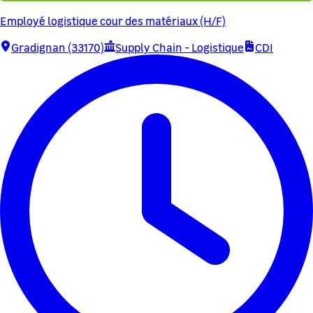
Employé logistique cour des matériaux (H/F)
Gradignan (33170)
Supply Chain - Logistique
CDI