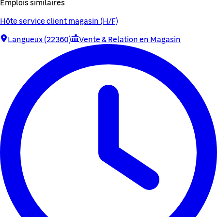
Emplois similaires
Hôte service client magasin (H/F)
Langueux (22360)
Vente & Relation en Magasin