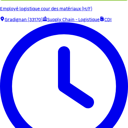
Employé logistique cour des matériaux (H/F)
Gradignan (33170)
Supply Chain - Logistique
CDI