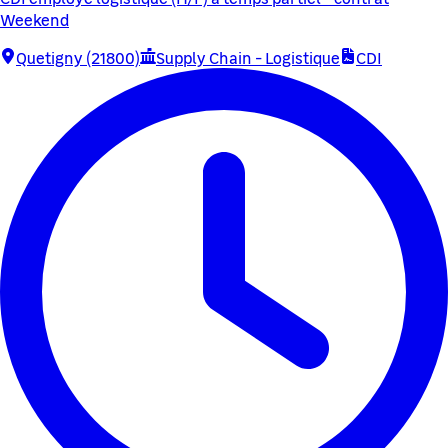
Weekend
Quetigny (21800)
Supply Chain - Logistique
CDI