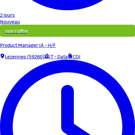
2 jours
Nouveau
Voir l'offre
Product Manager IA - H/F
Lezennes (59260)
IT - Data
CDI