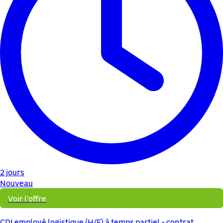
2 jours
Nouveau
Voir l'offre
CDI employé logistique (H/F) à temps partiel - contrat