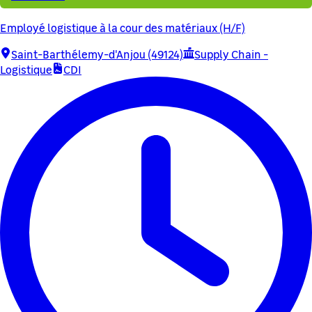
Employé logistique à la cour des matériaux (H/F)
Saint-Barthélemy-d'Anjou (49124)
Supply Chain -
Logistique
CDI