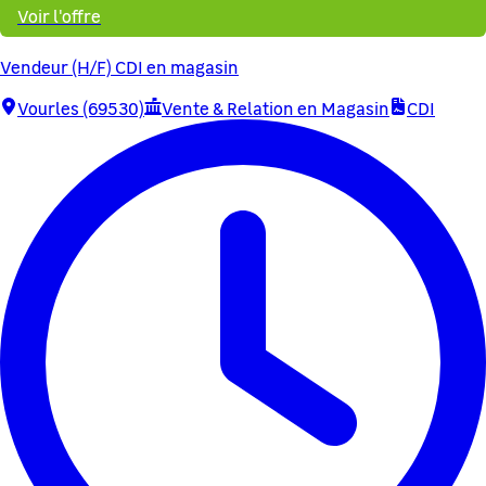
Voir l'offre
Vendeur (H/F) CDI en magasin
Vourles (69530)
Vente & Relation en Magasin
CDI