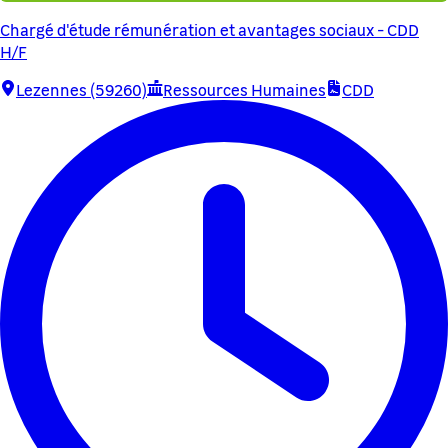
Chargé d'étude rémunération et avantages sociaux - CDD
H/F
Lezennes (59260)
Ressources Humaines
CDD