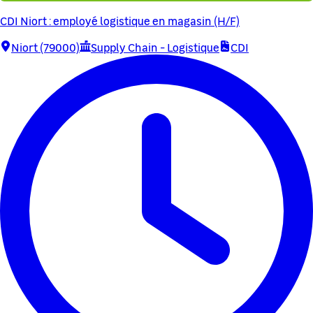
CDI Niort : employé logistique en magasin (H/F)
Niort (79000)
Supply Chain - Logistique
CDI