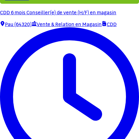
CDD 6 mois Conseiller(e) de vente (H/F) en magasin
Pau (64320)
Vente & Relation en Magasin
CDD