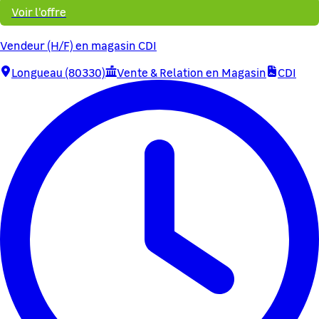
Voir l'offre
Vendeur (H/F) en magasin CDI
Longueau (80330)
Vente & Relation en Magasin
CDI