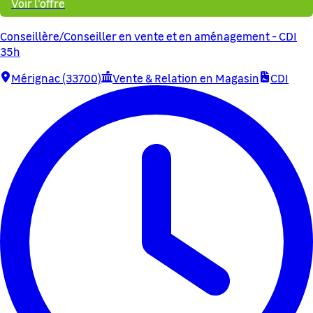
Voir l'offre
Conseillère/Conseiller en vente et en aménagement - CDI
35h
Mérignac (33700)
Vente & Relation en Magasin
CDI