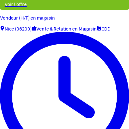
Voir l'offre
Vendeur (H/F) en magasin
Nice (06200)
Vente & Relation en Magasin
CDD