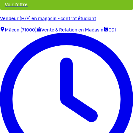
Voir l'offre
Vendeur (H/F) en magasin - contrat étudiant
Mâcon (71000)
Vente & Relation en Magasin
CDI