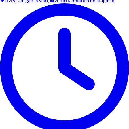
Livry-Gargan (93190)
Vente & Relation en Magasin