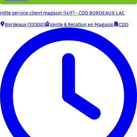
Hôte service client magasin (H/F) - CDD BORDEAUX LAC
Bordeaux (33300)
Vente & Relation en Magasin
CDD