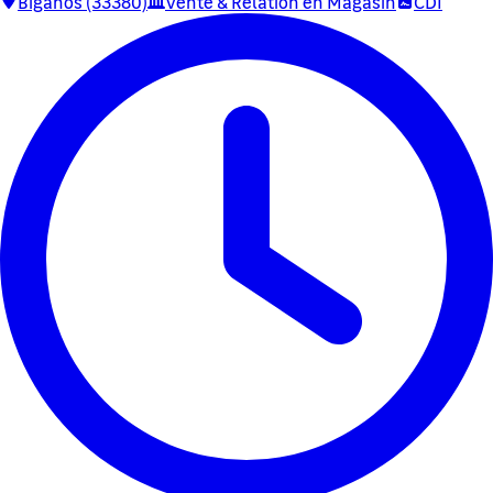
Biganos (33380)
Vente & Relation en Magasin
CDI