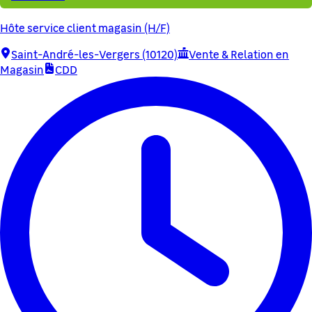
Hôte service client magasin (H/F)
Saint-André-les-Vergers (10120)
Vente & Relation en
Magasin
CDD