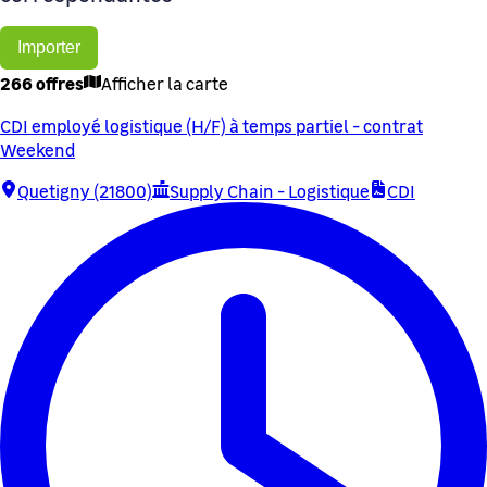
Importer
266 offres
Afficher la carte
CDI employé logistique (H/F) à temps partiel - contrat
Weekend
Quetigny (21800)
Supply Chain - Logistique
CDI