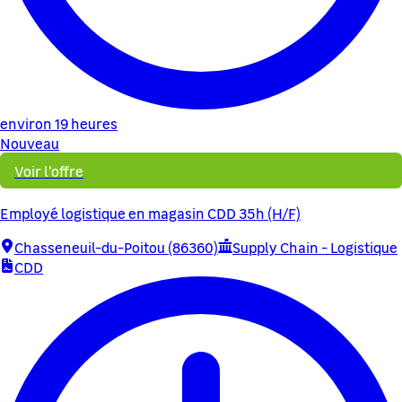
environ 19 heures
Nouveau
Voir l'offre
Employé logistique en magasin CDD 35h (H/F)
Chasseneuil-du-Poitou (86360)
Supply Chain - Logistique
CDD