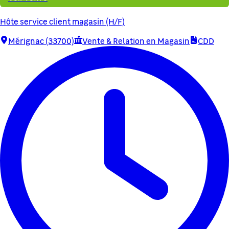
Hôte service client magasin (H/F)
Mérignac (33700)
Vente & Relation en Magasin
CDD