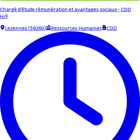
Chargé d'étude rémunération et avantages sociaux - CDD
H/F
Lezennes (59260)
Ressources Humaines
CDD