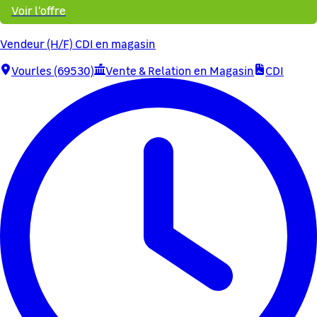
Voir l'offre
Vendeur (H/F) CDI en magasin
Vourles (69530)
Vente & Relation en Magasin
CDI