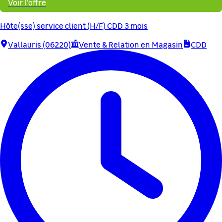
Voir l'offre
Hôte(sse) service client (H/F) CDD 3 mois
Vallauris (06220)
Vente & Relation en Magasin
CDD