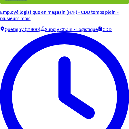
Employé logistique en magasin (H/F) - CDD temps plein -
plusieurs mois
Quetigny (21800)
Supply Chain - Logistique
CDD