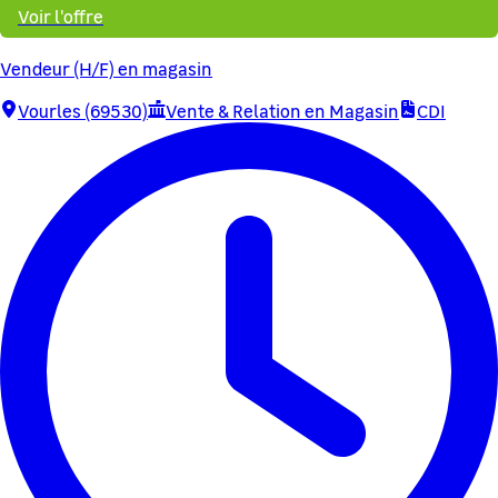
Voir l'offre
Vendeur (H/F) en magasin
Vourles (69530)
Vente & Relation en Magasin
CDI