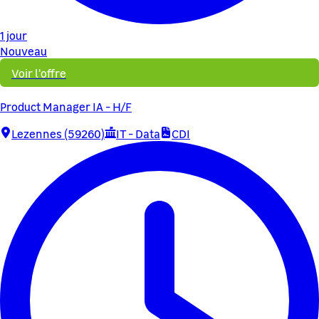
1 jour
Nouveau
Voir l'offre
Product Manager IA - H/F
Lezennes (59260)
IT - Data
CDI