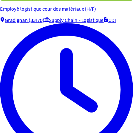
Employé logistique cour des matériaux (H/F)
Gradignan (33170)
Supply Chain - Logistique
CDI