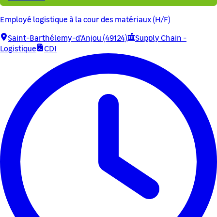
Employé logistique à la cour des matériaux (H/F)
Saint-Barthélemy-d'Anjou (49124)
Supply Chain -
Logistique
CDI