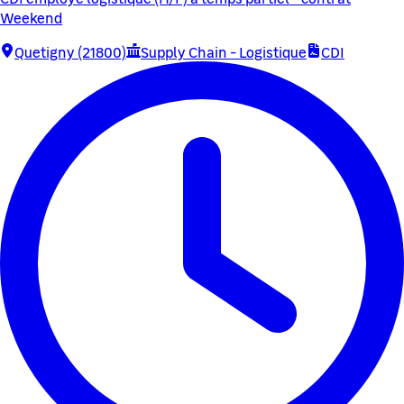
Weekend
Quetigny (21800)
Supply Chain - Logistique
CDI