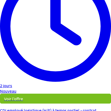
2 jours
Nouveau
Voir l'offre
CDI employé logistique (H/F) à temps partiel - contrat