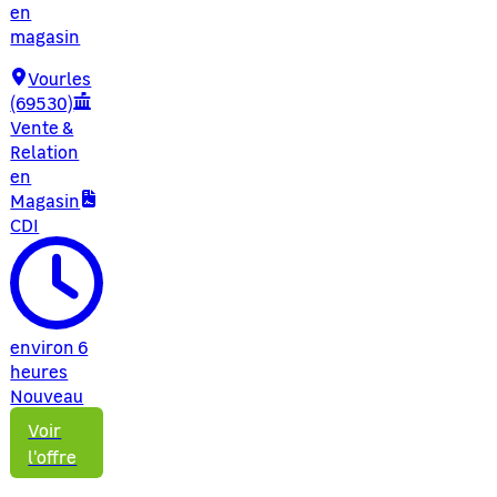
en
magasin
Vourles
(69530)
Vente &
Relation
en
Magasin
CDI
environ 6
heures
Nouveau
Voir
l'offre