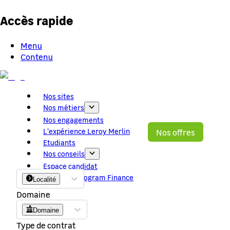
Accès rapide
Menu
Contenu
Nos sites
Nos métiers
Nos engagements
L'expérience Leroy Merlin
Nos offres
Etudiants
Mot clé, métier
Nos conseils
Localité
Espace candidat
Graduate Program Finance
Localité
Domaine
Domaine
Type de contrat