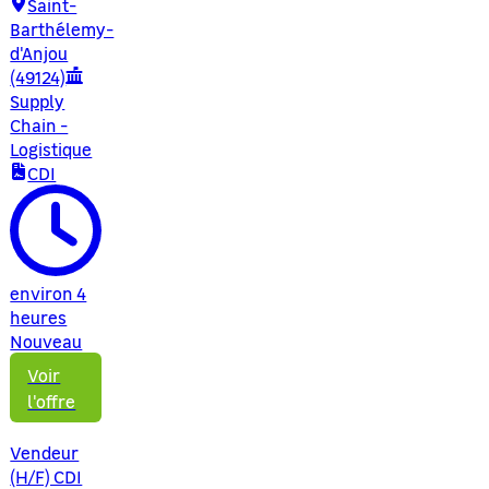
Saint-
Barthélemy-
d'Anjou
(49124)
Supply
Chain -
Logistique
CDI
environ 4
heures
Nouveau
Voir
l'offre
Vendeur
(H/F) CDI