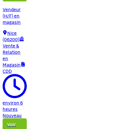
Vendeur
(H/F) en
magasin
Nice
(06200)
Vente &
Relation
en
Magasin
CDD
environ 6
heures
Nouveau
Voir