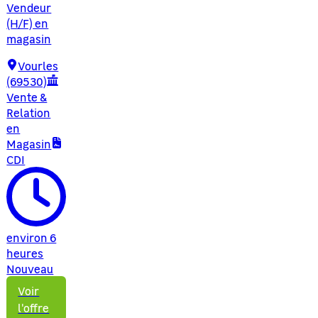
Vendeur
(H/F) en
magasin
Vourles
(69530)
Vente &
Relation
en
Magasin
CDI
environ 6
heures
Nouveau
Voir
l'offre