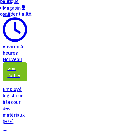
politique
en
de
Magasin
confidentialité
.
CDI
environ 4
heures
Nouveau
Voir
l'offre
Employé
logistique
à la cour
des
matériaux
(H/F)