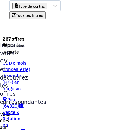
Type de contrat
Tous les filtres
267 offres
Importez
Afficher
votre
la carte
CV
CDD 6 mois
et
Conseiller(e)
de vente
découvrez
(H/F) en
les
magasin
offres
Pau
correspondantes
(64320)
Vente &
Vous
Relation
êtes
en
sur