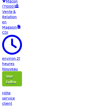
Mâcon
(71000)
Vente &
Relation
en
Magasin
CDI
environ 21
heures
Nouveau
Voir
l'offre
Hôte
service
client