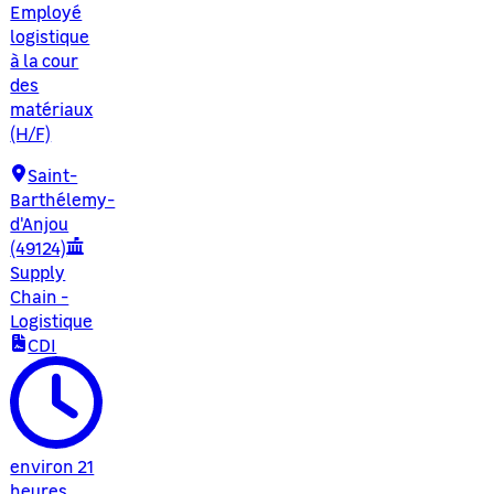
Employé
logistique
à la cour
des
matériaux
(H/F)
Saint-
Barthélemy-
d'Anjou
(49124)
Supply
Chain -
Logistique
CDI
environ 21
heures