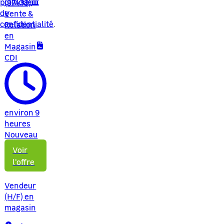
politique
(97438)
de
Vente &
confidentialité
.
Relation
en
Magasin
CDI
environ 9
heures
Nouveau
Voir
l'offre
Vendeur
(H/F) en
magasin