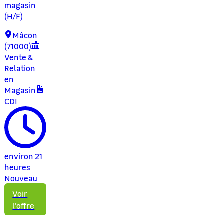
magasin
(H/F)
Mâcon
(71000)
Vente &
Relation
en
Magasin
CDI
environ 21
heures
Nouveau
Voir
l'offre