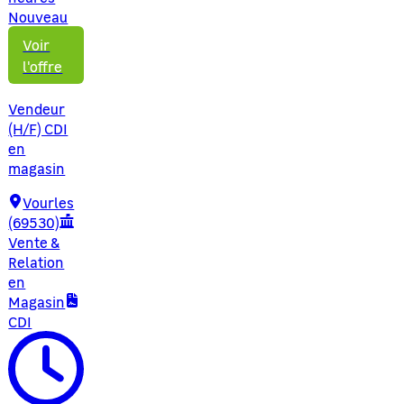
Nouveau
Voir
l'offre
Vendeur
(H/F) CDI
en
magasin
Vourles
(69530)
Vente &
Relation
en
Magasin
CDI