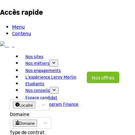
Accès rapide
Menu
Contenu
Nos sites
Nos métiers
Nos engagements
L'expérience Leroy Merlin
Nos offres
Etudiants
Mot clé, métier
Nos conseils
Localité
Espace candidat
Graduate Program Finance
Localité
Domaine
Domaine
Type de contrat