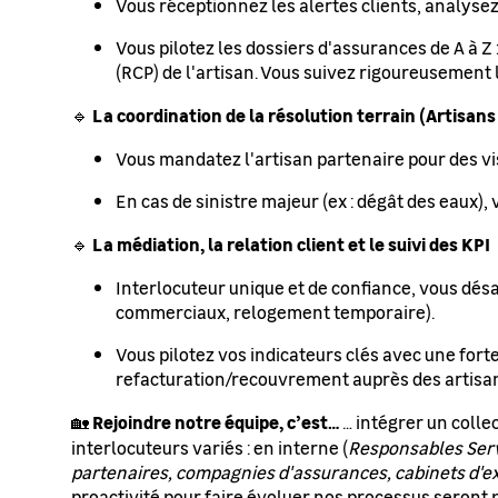
Vous réceptionnez les alertes clients, analysez l
Vous pilotez les dossiers d'assurances de A à Z 
(RCP) de l'artisan. Vous suivez rigoureusement 
La coordination de la résolution terrain (Artisans
🔹
Vous mandatez l'artisan partenaire pour des vis
En cas de sinistre majeur (ex : dégât des eaux),
La médiation, la relation client et le suivi des KPI
🔹
Interlocuteur unique et de confiance, vous désa
commerciaux, relogement temporaire).
Vous pilotez vos indicateurs clés avec une forte 
refacturation/recouvrement auprès des artisans
Rejoindre notre équipe, c’est…
🏡
… intégrer un collec
interlocuteurs variés : en interne (
Responsables Serv
partenaires, compagnies d'assurances, cabinets d'e
proactivité pour faire évoluer nos processus seront 