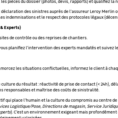
es pièces du dossier (photos, devis, rapports) et qualifiez la n
: déclaration des sinistres auprès de l'assureur Leroy Merlin o
les indemnisations et le respect des protocoles légaux (décen
 & Experts)
ites de contrôle ou des reprises de chantiers.
 vous planifiez l'intervention des experts mandatés et suivez 
morcez les situations conflictuelles, informez le client à ch
culture du résultat : réactivité de prise de contact (< 24h), dé
 responsables et maîtrise des coûts de sinistralité.
tif qui place l'humain et la culture du compromis au centre de 
ices Logistique/Pose, Directions de magasin, Service Juridiq
xperts
). C'est un environnement exigeant mais profondément co
pleinement valorisées.