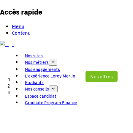
Accès rapide
Menu
Contenu
Nos sites
Nos métiers
Nos engagements
L'expérience Leroy Merlin
Nos offres
Accueil
Etudiants
Nos offres
Nos conseils
Gestionnaire sinistre CDD 12 mois
Espace candidat
Graduate Program Finance