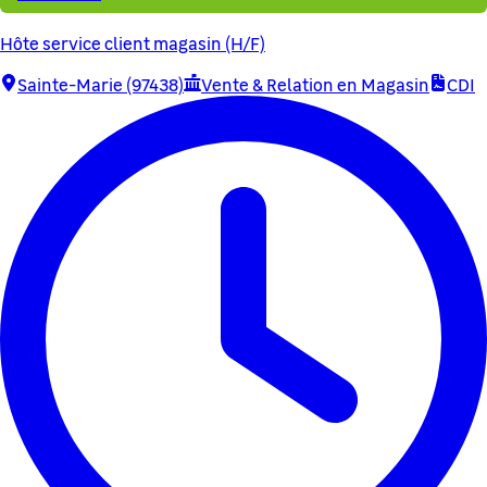
Hôte service client magasin (H/F)
Sainte-Marie (97438)
Vente & Relation en Magasin
CDI