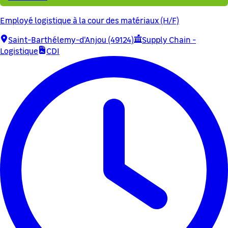
Employé logistique à la cour des matériaux (H/F)
Saint-Barthélemy-d'Anjou (49124)
Supply Chain -
Logistique
CDI