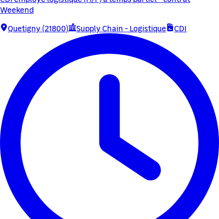
Weekend
Quetigny (21800)
Supply Chain - Logistique
CDI