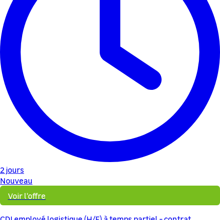
2 jours
Nouveau
Voir l'offre
CDI employé logistique (H/F) à temps partiel - contrat