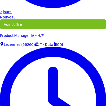
2 jours
Nouveau
Voir l'offre
Product Manager IA - H/F
Lezennes (59260)
IT - Data
CDI