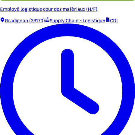
Employé logistique cour des matériaux (H/F)
Gradignan (33170)
Supply Chain - Logistique
CDI