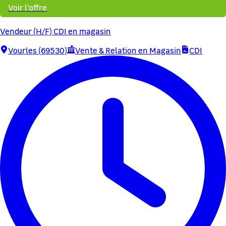
Voir l'offre
Vendeur (H/F) CDI en magasin
Vourles (69530)
Vente & Relation en Magasin
CDI