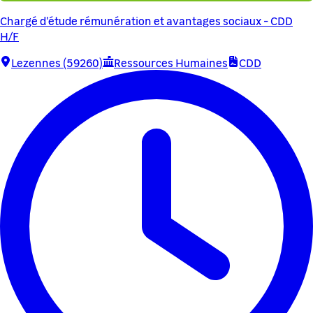
Chargé d'étude rémunération et avantages sociaux - CDD
H/F
Lezennes (59260)
Ressources Humaines
CDD